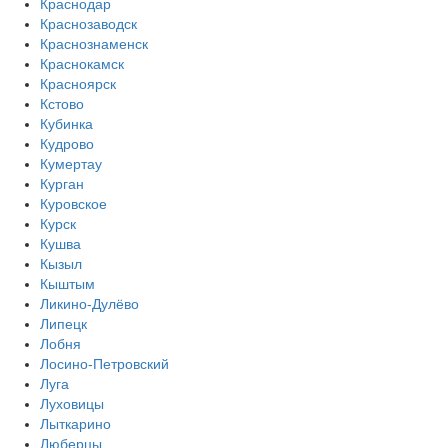
Краснодар
Краснозаводск
Краснознаменск
Краснокамск
Красноярск
Кстово
Кубинка
Кудрово
Кумертау
Курган
Куровское
Курск
Кушва
Кызыл
Кыштым
Ликино-Дулёво
Липецк
Лобня
Лосино-Петровский
Луга
Луховицы
Лыткарино
Люберцы