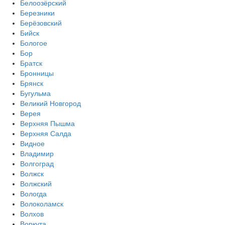
Белоозёрский
Березники
Берёзовский
Бийск
Бологое
Бор
Братск
Бронницы
Брянск
Бугульма
Великий Новгород
Верея
Верхняя Пышма
Верхняя Салда
Видное
Владимир
Волгоград
Волжск
Волжский
Вологда
Волоколамск
Волхов
Воркута